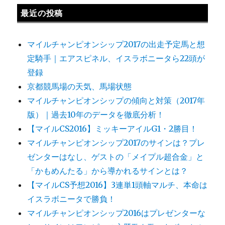
最近の投稿
マイルチャンピオンシップ2017の出走予定馬と想
定騎手｜エアスピネル、イスラボニータら22頭が
登録
京都競馬場の天気、馬場状態
マイルチャンピオンシップの傾向と対策（2017年
版）｜過去10年のデータを徹底分析！
【マイルCS2016】ミッキーアイルG1・2勝目！
マイルチャンピオンシップ2017のサインは？プレ
ゼンターはなし、ゲストの「メイプル超合金」と
「かもめんたる」から導かれるサインとは？
【マイルCS予想2016】3連単1頭軸マルチ、本命は
イスラボニータで勝負！
マイルチャンピオンシップ2016はプレゼンターな