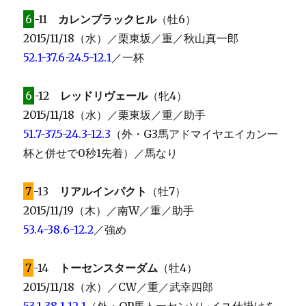
6
-11
カレンブラックヒル
（牡6）
2015/11/18（水）／栗東坂／重／秋山真一郎
52.1-37.6-24.5-12.1
／一杯
6
-12
レッドリヴェール
（牝4）
2015/11/18（水）／栗東坂／重／助手
51.7-37.5-24.3-12.3
（外・G3馬アドマイヤエイカン一
杯と併せで0秒1先着）／馬なり
7
-13
リアルインパクト
（牡7）
2015/11/19（木）／南W／重／助手
53.4-38.6-12.2
／強め
7
-14
トーセンスターダム
（牡4）
2015/11/18（水）／CW／重／武幸四郎
53.1-38.1-12.1
（外・OP馬トーセンソレイユ仕掛けを