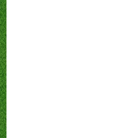
ゲ
ー
シ
ョ
ン