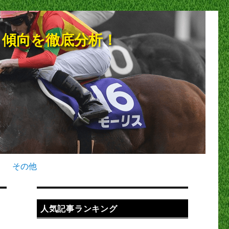
・傾向を徹底分析！
。
その他
人気記事ランキング