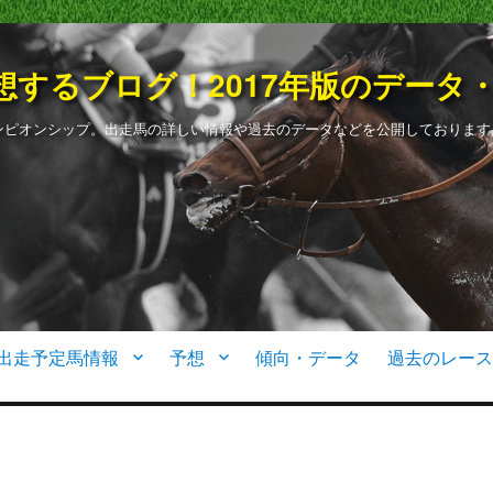
するブログ！2017年版のデータ
チャンピオンシップ。出走馬の詳しい情報や過去のデータなどを公開しております
出走予定馬情報
予想
傾向・データ
過去のレース