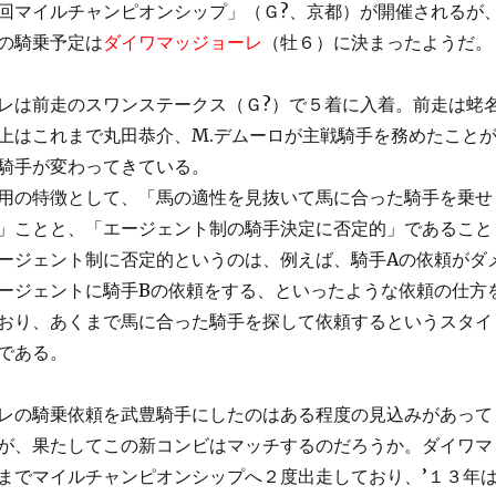
回マイルチャンピオンシップ」（Ｇ?、京都）が開催されるが
の騎乗予定は
ダイワマッジョーレ
（牡６）に決まったようだ。
レは前走のスワンステークス（Ｇ?）で５着に入着。前走は蛯
上はこれまで丸田恭介、M.デムーロが主戦騎手を務めたこと
騎手が変わってきている。
用の特徴として、「馬の適性を見抜いて馬に合った騎手を乗せ
」ことと、「エージェント制の騎手決定に否定的」であること
ージェント制に否定的というのは、例えば、騎手Aの依頼がダ
ージェントに騎手Bの依頼をする、といったような依頼の仕方
おり、あくまで馬に合った騎手を探して依頼するというスタイ
である。
レの騎乗依頼を武豊騎手にしたのはある程度の見込みがあって
が、果たしてこの新コンビはマッチするのだろうか。ダイワマ
までマイルチャンピオンシップへ２度出走しており、’１３年