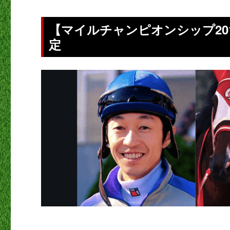
【マイルチャンピオンシップ20
定