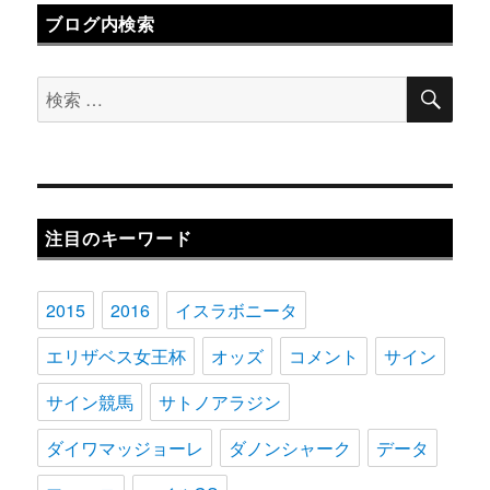
ブログ内検索
検
検
索
索
対
象:
注目のキーワード
2015
2016
イスラボニータ
エリザベス女王杯
オッズ
コメント
サイン
サイン競馬
サトノアラジン
ダイワマッジョーレ
ダノンシャーク
データ