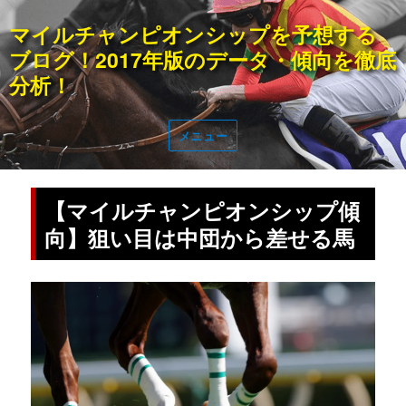
マイルチャンピオンシップを予想する
ブログ！2017年版のデータ・傾向を徹底
分析！
メニュー
【マイルチャンピオンシップ傾
向】狙い目は中団から差せる馬