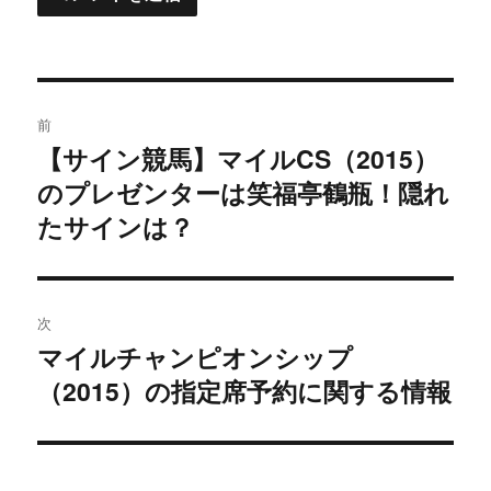
投
前
稿
【サイン競馬】マイルCS（2015）
過
のプレゼンターは笑福亭鶴瓶！隠れ
去
ナ
の
たサインは？
ビ
投
稿:
ゲ
次
ー
マイルチャンピオンシップ
次
シ
（2015）の指定席予約に関する情報
の
投
ョ
稿:
ン