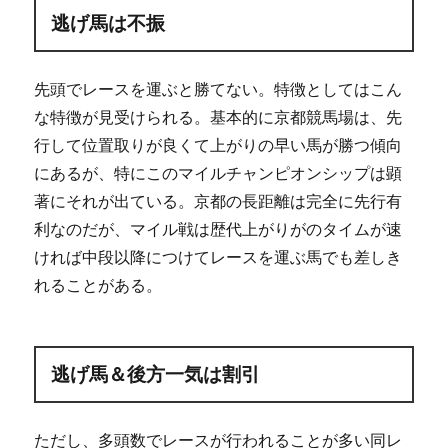
逃げ馬は不振
先頭でレースを運ぶと勝てない。特徴としてはこん
な特徴が見受けられる。基本的に京都競馬場は、先
行して位置取りが良くて上がりの早い馬が勝つ傾向
にあるが、特にこのマイルチャンピオンシップは顕
著にそれが出ている。京都の長距離は完全に先行有
利なのだが、マイル戦は歴代上がりがのタイムが速
ければ中段以降につけてレースを運ぶ馬でも差しき
れることがある。
逃げ馬＆後方一気は割引
ただし、多頭数でレースが行われることが多い同レ