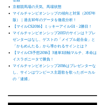
京都競馬場の天気、馬場状態
マイルチャンピオンシップの傾向と対策（2017年
版）｜過去10年のデータを徹底分析！
【マイルCS2016】ミッキーアイルG1・2勝目！
マイルチャンピオンシップ2017のサインは？プレ
ゼンターはなし、ゲストの「メイプル超合金」と
「かもめんたる」から導かれるサインとは？
【マイルCS予想2016】3連単1頭軸マルチ、本命は
イスラボニータで勝負！
マイルチャンピオンシップ2016はプレゼンターな
し、サインはワンピース主題歌を歌ったボーカル
の「逮捕」