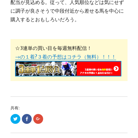
配当が見込める。従って、人気順位などは気にせず
に調子が良さそうで中段付近から差せる馬を中心に
購入するとおもしろいだろう。
☆3連単の買い目を毎週無料配信！
→
の１着?３着の予想はコチラ（無料）！！！
共有:
ク
F
ク
リ
a
リ
ッ
c
ッ
ク
e
ク
し
b
し
て
o
て