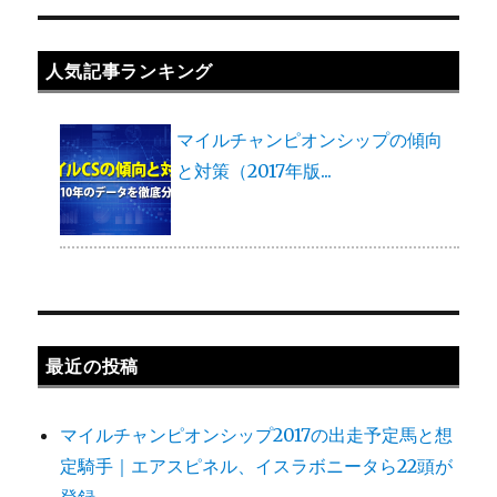
人気記事ランキング
マイルチャンピオンシップの傾向
と対策（2017年版...
最近の投稿
マイルチャンピオンシップ2017の出走予定馬と想
定騎手｜エアスピネル、イスラボニータら22頭が
登録